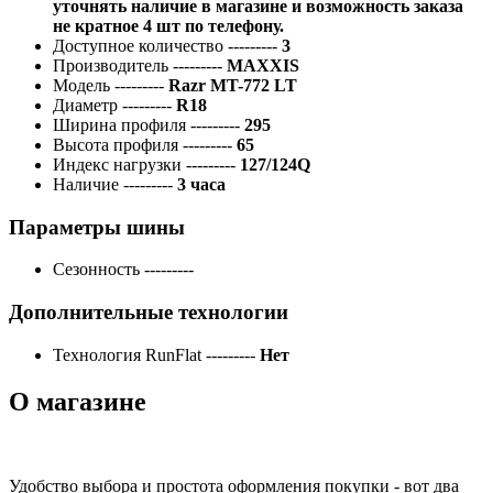
уточнять наличие в магазине и возможность заказа
не кратное 4 шт по телефону.
Доступное количество
---------
3
Производитель
---------
MAXXIS
Модель
---------
Razr MT-772 LT
Диаметр
---------
R18
Ширина профиля
---------
295
Высота профиля
---------
65
Индекс нагрузки
---------
127/124Q
Наличие
---------
3 часа
Параметры шины
Сезонность
---------
Дополнительные технологии
Технология RunFlat
---------
Нет
О магазине
Удобство выбора и простота оформления покупки - вот два