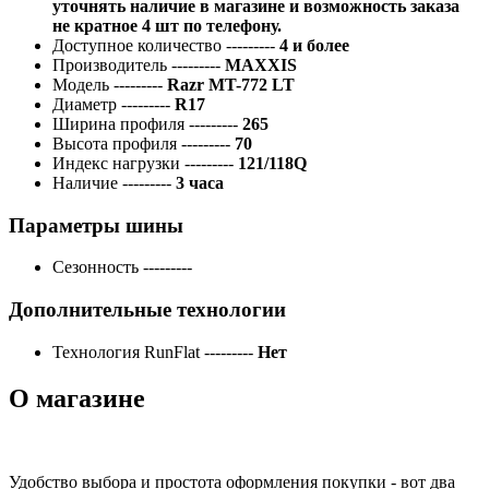
уточнять наличие в магазине и возможность заказа
не кратное 4 шт по телефону.
Доступное количество
---------
4 и более
Производитель
---------
MAXXIS
Модель
---------
Razr MT-772 LT
Диаметр
---------
R17
Ширина профиля
---------
265
Высота профиля
---------
70
Индекс нагрузки
---------
121/118Q
Наличие
---------
3 часа
Параметры шины
Сезонность
---------
Дополнительные технологии
Технология RunFlat
---------
Нет
О магазине
Удобство выбора и простота оформления покупки - вот два