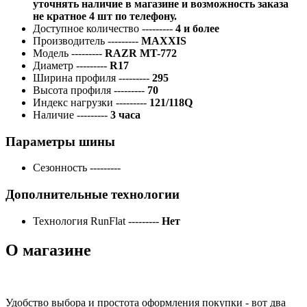
уточнять наличие в магазине и возможность заказа
не кратное 4 шт по телефону.
Доступное количество
---------
4 и более
Производитель
---------
MAXXIS
Модель
---------
RAZR MT-772
Диаметр
---------
R17
Ширина профиля
---------
295
Высота профиля
---------
70
Индекс нагрузки
---------
121/118Q
Наличие
---------
3 часа
Параметры шины
Сезонность
---------
Дополнительные технологии
Технология RunFlat
---------
Нет
О магазине
Удобство выбора и простота оформления покупки - вот два