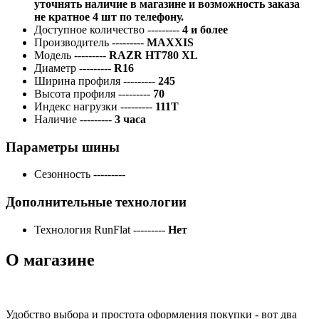
уточнять наличие в магазине и возможность заказа
не кратное 4 шт по телефону.
Доступное количество
---------
4 и более
Производитель
---------
MAXXIS
Модель
---------
RAZR HT780 XL
Диаметр
---------
R16
Ширина профиля
---------
245
Высота профиля
---------
70
Индекс нагрузки
---------
111T
Наличие
---------
3 часа
Параметры шины
Сезонность
---------
Дополнительные технологии
Технология RunFlat
---------
Нет
О магазине
Удобство выбора и простота оформления покупки - вот два