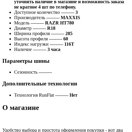
уточнять наличие в магазине и возможность заказа
не кратное 4 шт по телефону.
Доступное количество
---------
3
Производитель
---------
MAXXIS
Модель
---------
RAZR HT780
Диаметр
---------
R18
Ширина профиля
---------
285
Высота профиля
---------
60
Индекс нагрузки
---------
116T
Наличие
---------
3 часа
Параметры шины
Сезонность
---------
Дополнительные технологии
Технология RunFlat
---------
Нет
О магазине
Удобство выбора и простота оформления покупки - вот два