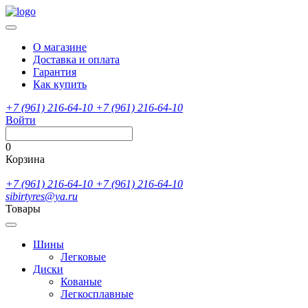
О магазине
Доставка и оплата
Гарантия
Как купить
+7 (961) 216-64-10
+7 (961) 216-64-10
Войти
0
Корзина
+7 (961) 216-64-10
+7 (961) 216-64-10
sibirtyres@ya.ru
Товары
Шины
Легковые
Диски
Кованые
Легкосплавные