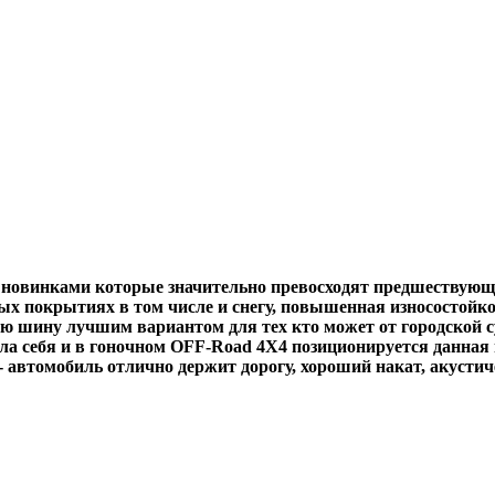
новинками которые значительно превосходят предшествующи
х покрытиях в том числе и снегу, повышенная износостойко
ную шину лучшим вариантом для тех кто может от городской 
а себя и в гоночном OFF-Road 4X4 позиционируется данная ш
 автомобиль отлично держит дорогу, хороший накат, акустиче