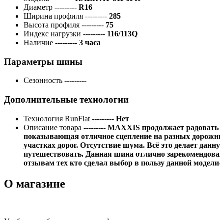
Диаметр
---------
R16
Ширина профиля
---------
285
Высота профиля
---------
75
Индекс нагрузки
---------
116/113Q
Наличие
---------
3 часа
Параметры шины
Сезонность
---------
Дополнительные технологии
Технология RunFlat
---------
Нет
Описание товара
---------
MAXXIS продолжает радовать 
показывающая отличное сцепление на разных дорожны
участках дорог. Отсутствие шума. Всё это делает дан
путешествовать. Данная шина отлично зарекомендовал
отзывам тех кто сделал выбор в пользу данной модели-
О магазине