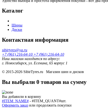
Удобство выбора и простота оформления покупки - вот два пр
Каталог
Шины
Диски
Контактная информация
sibirtyres@ya.ru
+7 (961) 216-64-10
+7 (961) 216-64-10
Наш магазин находится по адресу:
г. Новосибирск, ул. Есенина, 65 корпус 1
© 2015-2026
SibirTyres.ru
Магазин шин и дисков
Вы выбрали
0 товаров
на сумму
Вы добавили в корзину
#ITEM_NAME#
-
#ITEM_QUANT#
шт.
Оформить заказ
или
продолжить покупки