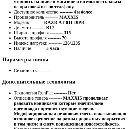
уточнять наличие в магазине и возможность заказа
не кратное 4 шт по телефону.
Доступное количество
---------
4 и более
Производитель
---------
MAXXIS
Модель
---------
RAZR AT-811 10PR
Диаметр
---------
R17
Ширина профиля
---------
315
Высота профиля
---------
70
Индекс нагрузки
---------
126/123S
Наличие
---------
3 часа
Параметры шины
Сезонность
---------
Дополнительные технологии
Технология RunFlat
---------
Нет
Описание товара
---------
MAXXIS продолжает
радовать новинками которые значительно
превосходят предшествующие модели.
Модифицированная резиновая смесь- показывающая
отличное сцепление на разных дорожных покрытиях
в том числе и снегу, повышенная износостойкость.