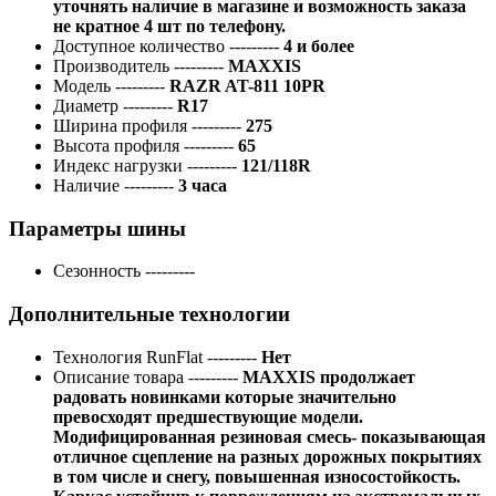
уточнять наличие в магазине и возможность заказа
не кратное 4 шт по телефону.
Доступное количество
---------
4 и более
Производитель
---------
MAXXIS
Модель
---------
RAZR AT-811 10PR
Диаметр
---------
R17
Ширина профиля
---------
275
Высота профиля
---------
65
Индекс нагрузки
---------
121/118R
Наличие
---------
3 часа
Параметры шины
Сезонность
---------
Дополнительные технологии
Технология RunFlat
---------
Нет
Описание товара
---------
MAXXIS продолжает
радовать новинками которые значительно
превосходят предшествующие модели.
Модифицированная резиновая смесь- показывающая
отличное сцепление на разных дорожных покрытиях
в том числе и снегу, повышенная износостойкость.