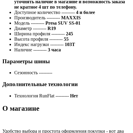
уточнять наличие в магазине и возможность заказа
не кратное 4 шт по телефону.
Доступное количество
---------
4 и более
Производитель
---------
MAXXIS
Модель
---------
Presa SUV SS-01
Диаметр
---------
R19
Ширина профиля
---------
245
Высота профиля
---------
55
Индекс нагрузки
---------
103T
Наличие
---------
3 часа
Параметры шины
Сезонность
---------
Дополнительные технологии
Технология RunFlat
---------
Нет
О магазине
Удобство выбора и простота оформления покупки - вот два