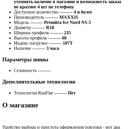
уточнять наличие в магазине и возможность заказа
не кратное 4 шт по телефону.
Доступное количество
---------
4 и более
Производитель
---------
MAXXIS
Модель
---------
Premitra Ice Nord NS-5
Диаметр
---------
R18
Ширина профиля
---------
235
Высота профиля
---------
60
Индекс нагрузки
---------
107T
Наличие
---------
3 часа
Параметры шины
Сезонность
---------
Дополнительные технологии
Технология RunFlat
---------
Нет
О магазине
Удобство выбора и простота оформления покупки - вот два