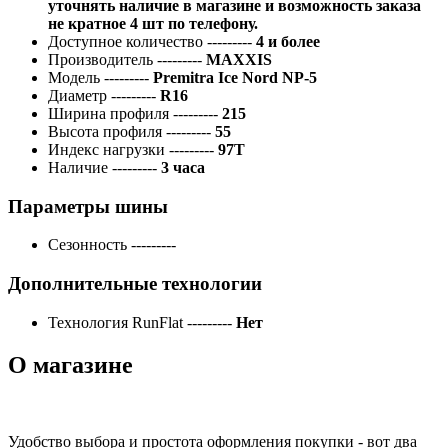
уточнять наличие в магазине и возможность заказа
не кратное 4 шт по телефону.
Доступное количество
---------
4 и более
Производитель
---------
MAXXIS
Модель
---------
Premitra Ice Nord NP-5
Диаметр
---------
R16
Ширина профиля
---------
215
Высота профиля
---------
55
Индекс нагрузки
---------
97T
Наличие
---------
3 часа
Параметры шины
Сезонность
---------
Дополнительные технологии
Технология RunFlat
---------
Нет
О магазине
Удобство выбора и простота оформления покупки - вот два