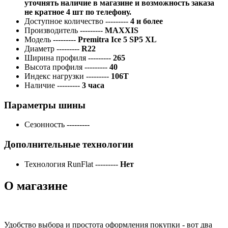
уточнять наличие в магазине и возможность заказа
не кратное 4 шт по телефону.
Доступное количество
---------
4 и более
Производитель
---------
MAXXIS
Модель
---------
Premitra Ice 5 SP5 XL
Диаметр
---------
R22
Ширина профиля
---------
265
Высота профиля
---------
40
Индекс нагрузки
---------
106T
Наличие
---------
3 часа
Параметры шины
Сезонность
---------
Дополнительные технологии
Технология RunFlat
---------
Нет
О магазине
Удобство выбора и простота оформления покупки - вот два