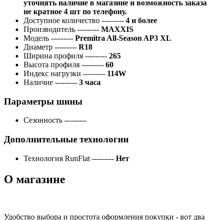
уточнять наличие в магазине и возможность заказа
не кратное 4 шт по телефону.
Доступное количество
---------
4 и более
Производитель
---------
MAXXIS
Модель
---------
Premitra All-Season AP3 XL
Диаметр
---------
R18
Ширина профиля
---------
265
Высота профиля
---------
60
Индекс нагрузки
---------
114W
Наличие
---------
3 часа
Параметры шины
Сезонность
---------
Дополнительные технологии
Технология RunFlat
---------
Нет
О магазине
Удобство выбора и простота оформления покупки - вот два