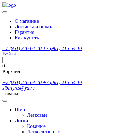
О магазине
Доставка и оплата
Гарантия
Как купить
+7 (961) 216-64-10
+7 (961) 216-64-10
Войти
0
Корзина
+7 (961) 216-64-10
+7 (961) 216-64-10
sibirtyres@ya.ru
Товары
Шины
Легковые
Диски
Кованые
Легкосплавные