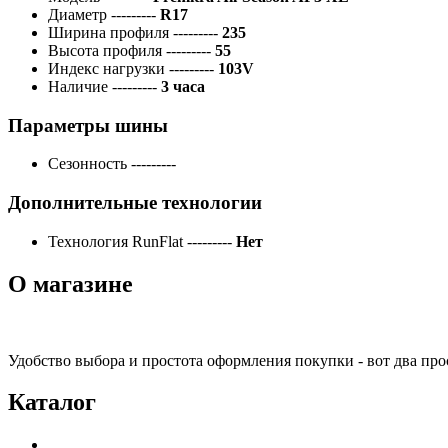
Диаметр
---------
R17
Ширина профиля
---------
235
Высота профиля
---------
55
Индекс нагрузки
---------
103V
Наличие
---------
3 часа
Параметры шины
Сезонность
---------
Дополнительные технологии
Технология RunFlat
---------
Нет
О магазине
Удобство выбора и простота оформления покупки - вот два пр
Каталог