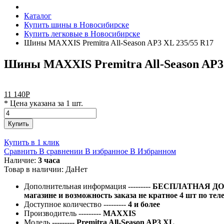
Каталог
Купить шины в Новосибирске
Купить легковые в Новосибирске
Шины MAXXIS Premitra All-Season AP3 XL 235/55 R17
Шины MAXXIS Premitra All-Season AP3 
11 140
Р
* Цена указана за 1 шт.
Купить
Купить в 1 клик
Сравнить
В сравнении
В избранное
В Избранном
Наличие:
3 часа
Товар в наличии:
Да
Нет
Дополнительная информация
---------
БЕСПЛАТНАЯ ДОС
магазине и возможность заказа не кратное 4 шт по тел
Доступное количество
---------
4 и более
Производитель
---------
MAXXIS
Модель
---------
Premitra All-Season AP3 XL