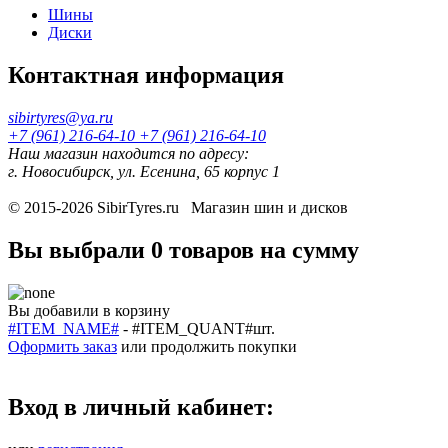
Шины
Диски
Контактная информация
sibirtyres@ya.ru
+7 (961) 216-64-10
+7 (961) 216-64-10
Наш магазин находится по адресу:
г. Новосибирск, ул. Есенина, 65 корпус 1
© 2015-2026
SibirTyres.ru
Магазин шин и дисков
Вы выбрали
0 товаров
на сумму
Вы добавили в корзину
#ITEM_NAME#
-
#ITEM_QUANT#
шт.
Оформить заказ
или
продолжить покупки
Вход в личный кабинет: