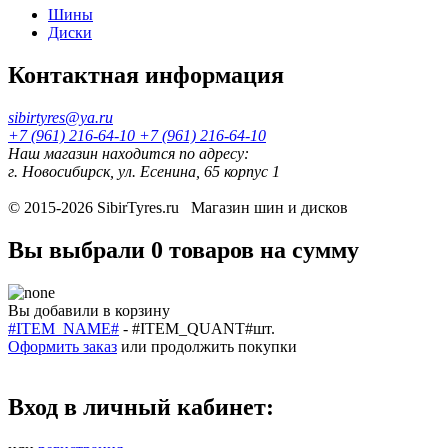
Шины
Диски
Контактная информация
sibirtyres@ya.ru
+7 (961) 216-64-10
+7 (961) 216-64-10
Наш магазин находится по адресу:
г. Новосибирск, ул. Есенина, 65 корпус 1
© 2015-2026
SibirTyres.ru
Магазин шин и дисков
Вы выбрали
0 товаров
на сумму
Вы добавили в корзину
#ITEM_NAME#
-
#ITEM_QUANT#
шт.
Оформить заказ
или
продолжить покупки
Вход в личный кабинет: