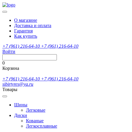
О магазине
Доставка и оплата
Гарантия
Как купить
+7 (961) 216-64-10
+7 (961) 216-64-10
Войти
0
Корзина
+7 (961) 216-64-10
+7 (961) 216-64-10
sibirtyres@ya.ru
Товары
Шины
Легковые
Диски
Кованые
Легкосплавные