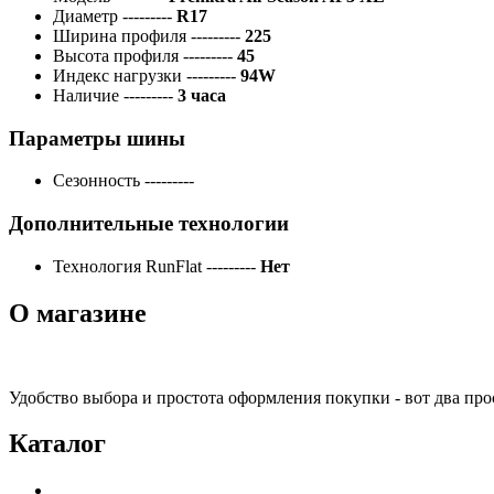
Диаметр
---------
R17
Ширина профиля
---------
225
Высота профиля
---------
45
Индекс нагрузки
---------
94W
Наличие
---------
3 часа
Параметры шины
Сезонность
---------
Дополнительные технологии
Технология RunFlat
---------
Нет
О магазине
Удобство выбора и простота оформления покупки - вот два пр
Каталог