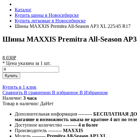
Каталог
Купить шины в Новосибирске
Купить легковые в Новосибирске
Шины MAXXIS Premitra All-Season AP3 XL 225/45 R17
Шины MAXXIS Premitra All-Season AP3 
8 030
Р
* Цена указана за 1 шт.
Купить
Купить в 1 клик
Сравнить
В сравнении
В избранное
В Избранном
Наличие:
3 часа
Товар в наличии:
Да
Нет
Дополнительная информация
---------
БЕСПЛАТНАЯ ДОС
магазине и возможность заказа не кратное 4 шт по тел
Доступное количество
---------
4 и более
Производитель
---------
MAXXIS
Модель
---------
Premitra All-Season AP3 XL