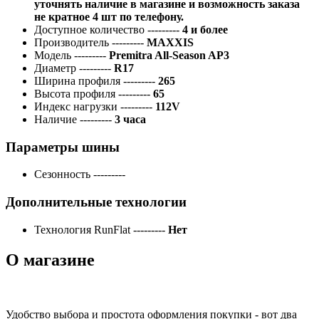
уточнять наличие в магазине и возможность заказа
не кратное 4 шт по телефону.
Доступное количество
---------
4 и более
Производитель
---------
MAXXIS
Модель
---------
Premitra All-Season AP3
Диаметр
---------
R17
Ширина профиля
---------
265
Высота профиля
---------
65
Индекс нагрузки
---------
112V
Наличие
---------
3 часа
Параметры шины
Сезонность
---------
Дополнительные технологии
Технология RunFlat
---------
Нет
О магазине
Удобство выбора и простота оформления покупки - вот два