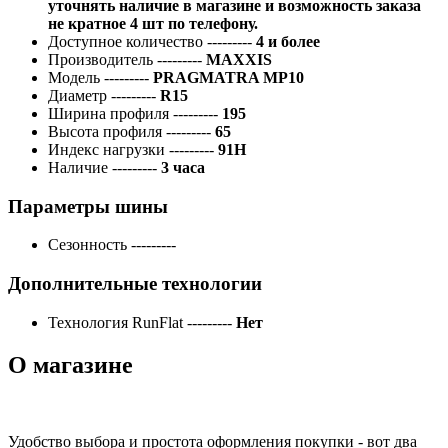
уточнять наличие в магазине и возможность заказа
не кратное 4 шт по телефону.
Доступное количество
---------
4 и более
Производитель
---------
MAXXIS
Модель
---------
PRAGMATRA MP10
Диаметр
---------
R15
Ширина профиля
---------
195
Высота профиля
---------
65
Индекс нагрузки
---------
91H
Наличие
---------
3 часа
Параметры шины
Сезонность
---------
Дополнительные технологии
Технология RunFlat
---------
Нет
О магазине
Удобство выбора и простота оформления покупки - вот два