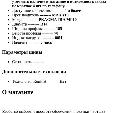
уточнять наличие в магазине и возможность заказа
не кратное 4 шт по телефону.
Доступное количество
---------
4 и более
Производитель
---------
MAXXIS
Модель
---------
PRAGMATRA MP10
Диаметр
---------
R14
Ширина профиля
---------
185
Высота профиля
---------
70
Индекс нагрузки
---------
88H
Наличие
---------
3 часа
Параметры шины
Сезонность
---------
Дополнительные технологии
Технология RunFlat
---------
Нет
О магазине
Удобство выбора и простота оформления покупки - вот два