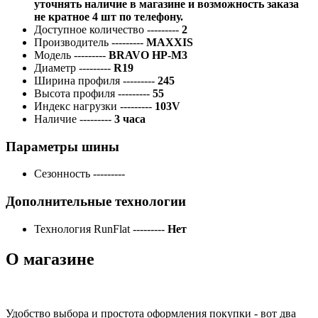
уточнять наличие в магазине и возможность заказа
не кратное 4 шт по телефону.
Доступное количество
---------
2
Производитель
---------
MAXXIS
Модель
---------
BRAVO HP-M3
Диаметр
---------
R19
Ширина профиля
---------
245
Высота профиля
---------
55
Индекс нагрузки
---------
103V
Наличие
---------
3 часа
Параметры шины
Сезонность
---------
Дополнительные технологии
Технология RunFlat
---------
Нет
О магазине
Удобство выбора и простота оформления покупки - вот два