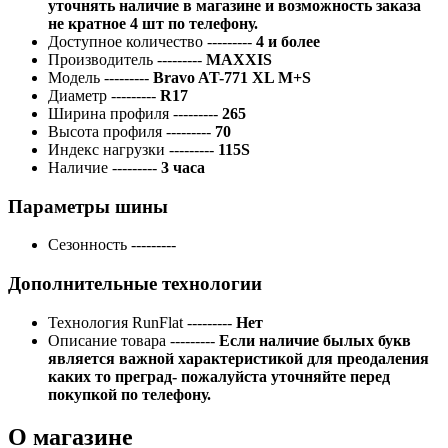
уточнять наличие в магазине и возможность заказа
не кратное 4 шт по телефону.
Доступное количество
---------
4 и более
Производитель
---------
MAXXIS
Модель
---------
Bravo AT-771 XL M+S
Диаметр
---------
R17
Ширина профиля
---------
265
Высота профиля
---------
70
Индекс нагрузки
---------
115S
Наличие
---------
3 часа
Параметры шины
Сезонность
---------
Дополнительные технологии
Технология RunFlat
---------
Нет
Описание товара
---------
Если наличие былых букв
является важной характеристикой для преодаления
каких то преград- пожалуйста уточняйте перед
покупкой по телефону.
О магазине