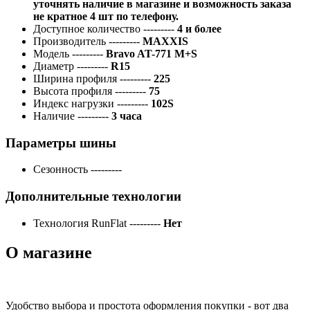
уточнять наличие в магазине и возможность заказа
не кратное 4 шт по телефону.
Доступное количество
---------
4 и более
Производитель
---------
MAXXIS
Модель
---------
Bravo AT-771 M+S
Диаметр
---------
R15
Ширина профиля
---------
225
Высота профиля
---------
75
Индекс нагрузки
---------
102S
Наличие
---------
3 часа
Параметры шины
Сезонность
---------
Дополнительные технологии
Технология RunFlat
---------
Нет
О магазине
Удобство выбора и простота оформления покупки - вот два