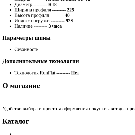
Диаметр
---------
R18
Ширина профиля
---------
225
Высота профиля
---------
40
Индекс нагрузки
---------
92S
Наличие
---------
3 часа
Параметры шины
Сезонность
---------
Дополнительные технологии
Технология RunFlat
---------
Нет
О магазине
Удобство выбора и простота оформления покупки - вот два пр
Каталог