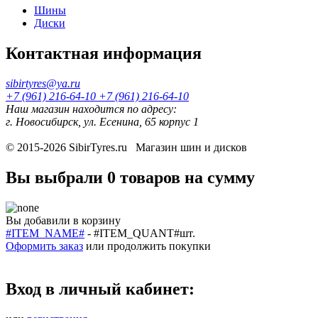
Шины
Диски
Контактная информация
sibirtyres@ya.ru
+7 (961) 216-64-10
+7 (961) 216-64-10
Наш магазин находится по адресу:
г. Новосибирск, ул. Есенина, 65 корпус 1
© 2015-2026
SibirTyres.ru
Магазин шин и дисков
Вы выбрали
0 товаров
на сумму
Вы добавили в корзину
#ITEM_NAME#
-
#ITEM_QUANT#
шт.
Оформить заказ
или
продолжить покупки
Вход в личный кабинет: