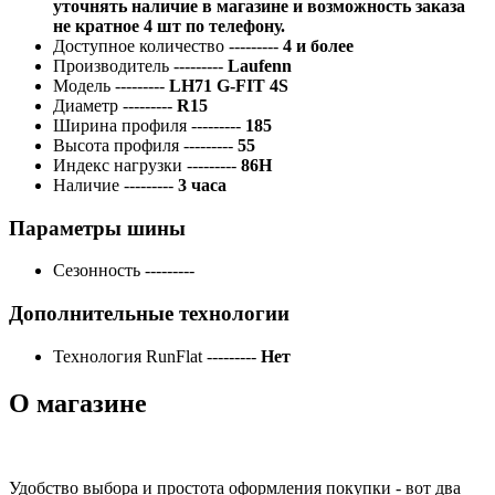
уточнять наличие в магазине и возможность заказа
не кратное 4 шт по телефону.
Доступное количество
---------
4 и более
Производитель
---------
Laufenn
Модель
---------
LH71 G-FIT 4S
Диаметр
---------
R15
Ширина профиля
---------
185
Высота профиля
---------
55
Индекс нагрузки
---------
86H
Наличие
---------
3 часа
Параметры шины
Сезонность
---------
Дополнительные технологии
Технология RunFlat
---------
Нет
О магазине
Удобство выбора и простота оформления покупки - вот два