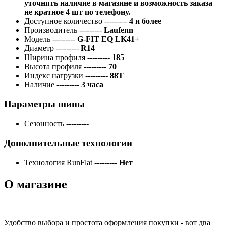
уточнять наличие в магазине и возможность заказа
не кратное 4 шт по телефону.
Доступное количество
---------
4 и более
Производитель
---------
Laufenn
Модель
---------
G-FIT EQ LK41+
Диаметр
---------
R14
Ширина профиля
---------
185
Высота профиля
---------
70
Индекс нагрузки
---------
88T
Наличие
---------
3 часа
Параметры шины
Сезонность
---------
Дополнительные технологии
Технология RunFlat
---------
Нет
О магазине
Удобство выбора и простота оформления покупки - вот два