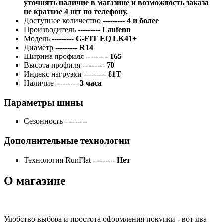
уточнять наличие в магазине и возможность заказа
не кратное 4 шт по телефону.
Доступное количество
---------
4 и более
Производитель
---------
Laufenn
Модель
---------
G-FIT EQ LK41+
Диаметр
---------
R14
Ширина профиля
---------
165
Высота профиля
---------
70
Индекс нагрузки
---------
81T
Наличие
---------
3 часа
Параметры шины
Сезонность
---------
Дополнительные технологии
Технология RunFlat
---------
Нет
О магазине
Удобство выбора и простота оформления покупки - вот два