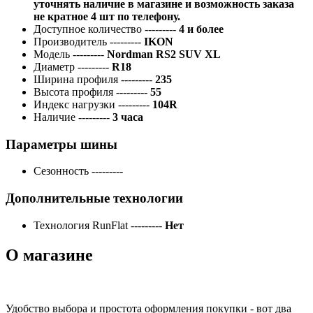
уточнять наличие в магазине и возможность заказа
не кратное 4 шт по телефону.
Доступное количество
---------
4 и более
Производитель
---------
IKON
Модель
---------
Nordman RS2 SUV XL
Диаметр
---------
R18
Ширина профиля
---------
235
Высота профиля
---------
55
Индекс нагрузки
---------
104R
Наличие
---------
3 часа
Параметры шины
Сезонность
---------
Дополнительные технологии
Технология RunFlat
---------
Нет
О магазине
Удобство выбора и простота оформления покупки - вот два