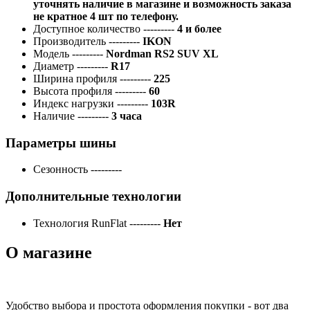
уточнять наличие в магазине и возможность заказа
не кратное 4 шт по телефону.
Доступное количество
---------
4 и более
Производитель
---------
IKON
Модель
---------
Nordman RS2 SUV XL
Диаметр
---------
R17
Ширина профиля
---------
225
Высота профиля
---------
60
Индекс нагрузки
---------
103R
Наличие
---------
3 часа
Параметры шины
Сезонность
---------
Дополнительные технологии
Технология RunFlat
---------
Нет
О магазине
Удобство выбора и простота оформления покупки - вот два