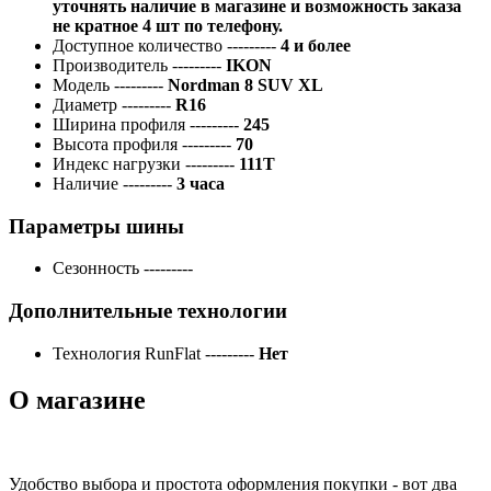
уточнять наличие в магазине и возможность заказа
не кратное 4 шт по телефону.
Доступное количество
---------
4 и более
Производитель
---------
IKON
Модель
---------
Nordman 8 SUV XL
Диаметр
---------
R16
Ширина профиля
---------
245
Высота профиля
---------
70
Индекс нагрузки
---------
111T
Наличие
---------
3 часа
Параметры шины
Сезонность
---------
Дополнительные технологии
Технология RunFlat
---------
Нет
О магазине
Удобство выбора и простота оформления покупки - вот два