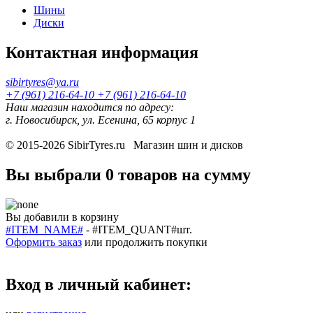
Шины
Диски
Контактная информация
sibirtyres@ya.ru
+7 (961) 216-64-10
+7 (961) 216-64-10
Наш магазин находится по адресу:
г. Новосибирск, ул. Есенина, 65 корпус 1
© 2015-2026
SibirTyres.ru
Магазин шин и дисков
Вы выбрали
0 товаров
на сумму
Вы добавили в корзину
#ITEM_NAME#
-
#ITEM_QUANT#
шт.
Оформить заказ
или
продолжить покупки
Вход в личный кабинет: