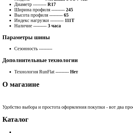
Диаметр
---------
R17
Ширина профиля
---------
245
Высота профиля
---------
65
Индекс нагрузки
---------
111T
Наличие
---------
3 часа
Параметры шины
Сезонность
---------
Дополнительные технологии
Технология RunFlat
---------
Нет
О магазине
Удобство выбора и простота оформления покупки - вот два пр
Каталог