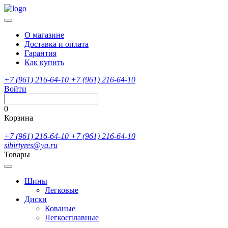
О магазине
Доставка и оплата
Гарантия
Как купить
+7 (961) 216-64-10
+7 (961) 216-64-10
Войти
0
Корзина
+7 (961) 216-64-10
+7 (961) 216-64-10
sibirtyres@ya.ru
Товары
Шины
Легковые
Диски
Кованые
Легкосплавные