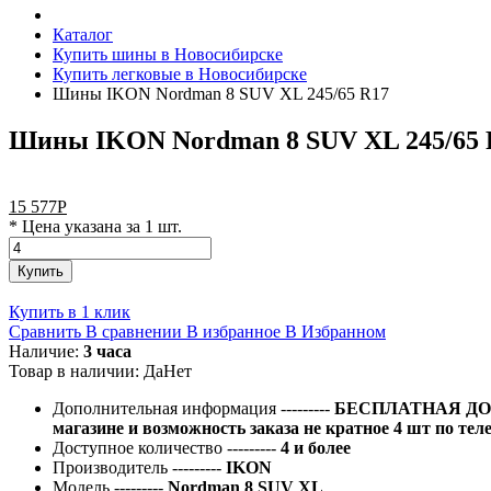
Каталог
Купить шины в Новосибирске
Купить легковые в Новосибирске
Шины IKON Nordman 8 SUV XL 245/65 R17
Шины IKON Nordman 8 SUV XL 245/65 
15 577
Р
* Цена указана за 1 шт.
Купить
Купить в 1 клик
Сравнить
В сравнении
В избранное
В Избранном
Наличие:
3 часа
Товар в наличии:
Да
Нет
Дополнительная информация
---------
БЕСПЛАТНАЯ ДОС
магазине и возможность заказа не кратное 4 шт по тел
Доступное количество
---------
4 и более
Производитель
---------
IKON
Модель
---------
Nordman 8 SUV XL