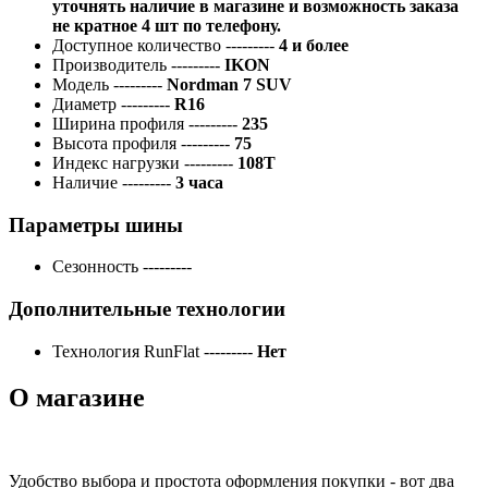
уточнять наличие в магазине и возможность заказа
не кратное 4 шт по телефону.
Доступное количество
---------
4 и более
Производитель
---------
IKON
Модель
---------
Nordman 7 SUV
Диаметр
---------
R16
Ширина профиля
---------
235
Высота профиля
---------
75
Индекс нагрузки
---------
108T
Наличие
---------
3 часа
Параметры шины
Сезонность
---------
Дополнительные технологии
Технология RunFlat
---------
Нет
О магазине
Удобство выбора и простота оформления покупки - вот два