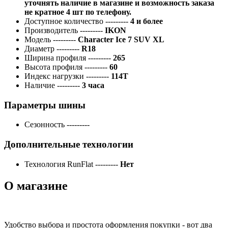
уточнять наличие в магазине и возможность заказа
не кратное 4 шт по телефону.
Доступное количество
---------
4 и более
Производитель
---------
IKON
Модель
---------
Character Ice 7 SUV XL
Диаметр
---------
R18
Ширина профиля
---------
265
Высота профиля
---------
60
Индекс нагрузки
---------
114T
Наличие
---------
3 часа
Параметры шины
Сезонность
---------
Дополнительные технологии
Технология RunFlat
---------
Нет
О магазине
Удобство выбора и простота оформления покупки - вот два