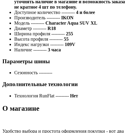
уточнять наличие в магазине и возможность заказа
не кратное 4 шт по телефону.
Доступное количество
---------
4 и более
Производитель
---------
IKON
Модель
---------
Character Aqua SUV XL
Диаметр
---------
R18
Ширина профиля
---------
255
Высота профиля
---------
55
Индекс нагрузки
---------
109V
Наличие
---------
3 часа
Параметры шины
Сезонность
---------
Дополнительные технологии
Технология RunFlat
---------
Нет
О магазине
Удобство выбора и простота оформления покупки - вот два