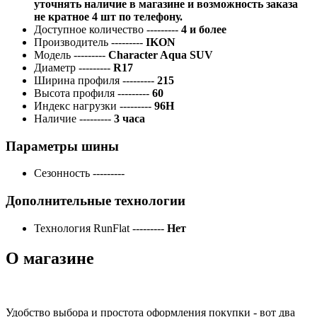
уточнять наличие в магазине и возможность заказа
не кратное 4 шт по телефону.
Доступное количество
---------
4 и более
Производитель
---------
IKON
Модель
---------
Character Aqua SUV
Диаметр
---------
R17
Ширина профиля
---------
215
Высота профиля
---------
60
Индекс нагрузки
---------
96H
Наличие
---------
3 часа
Параметры шины
Сезонность
---------
Дополнительные технологии
Технология RunFlat
---------
Нет
О магазине
Удобство выбора и простота оформления покупки - вот два