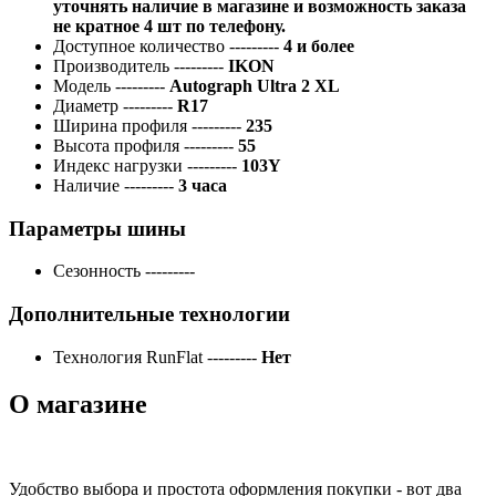
уточнять наличие в магазине и возможность заказа
не кратное 4 шт по телефону.
Доступное количество
---------
4 и более
Производитель
---------
IKON
Модель
---------
Autograph Ultra 2 XL
Диаметр
---------
R17
Ширина профиля
---------
235
Высота профиля
---------
55
Индекс нагрузки
---------
103Y
Наличие
---------
3 часа
Параметры шины
Сезонность
---------
Дополнительные технологии
Технология RunFlat
---------
Нет
О магазине
Удобство выбора и простота оформления покупки - вот два