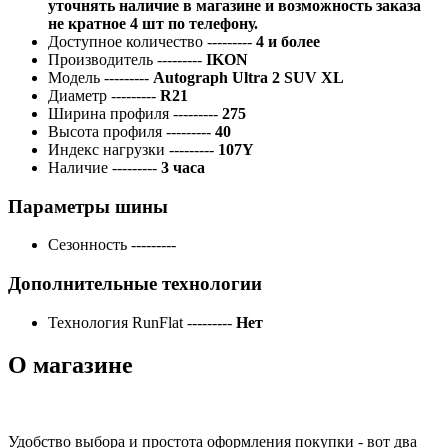
уточнять наличие в магазине и возможность заказа
не кратное 4 шт по телефону.
Доступное количество
---------
4 и более
Производитель
---------
IKON
Модель
---------
Autograph Ultra 2 SUV XL
Диаметр
---------
R21
Ширина профиля
---------
275
Высота профиля
---------
40
Индекс нагрузки
---------
107Y
Наличие
---------
3 часа
Параметры шины
Сезонность
---------
Дополнительные технологии
Технология RunFlat
---------
Нет
О магазине
Удобство выбора и простота оформления покупки - вот два