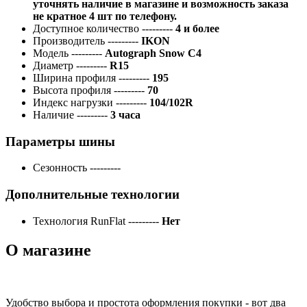
уточнять наличие в магазине и возможность заказа
не кратное 4 шт по телефону.
Доступное количество
---------
4 и более
Производитель
---------
IKON
Модель
---------
Autograph Snow C4
Диаметр
---------
R15
Ширина профиля
---------
195
Высота профиля
---------
70
Индекс нагрузки
---------
104/102R
Наличие
---------
3 часа
Параметры шины
Сезонность
---------
Дополнительные технологии
Технология RunFlat
---------
Нет
О магазине
Удобство выбора и простота оформления покупки - вот два