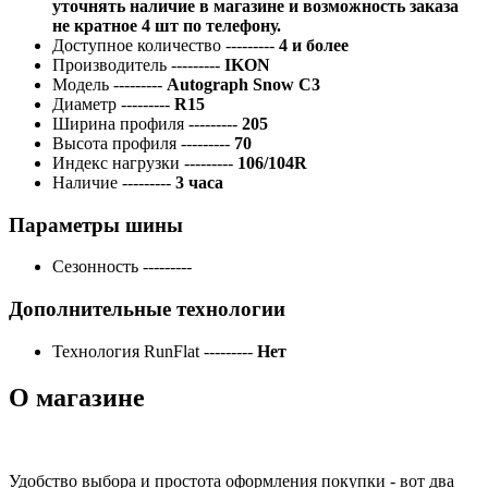
уточнять наличие в магазине и возможность заказа
не кратное 4 шт по телефону.
Доступное количество
---------
4 и более
Производитель
---------
IKON
Модель
---------
Autograph Snow C3
Диаметр
---------
R15
Ширина профиля
---------
205
Высота профиля
---------
70
Индекс нагрузки
---------
106/104R
Наличие
---------
3 часа
Параметры шины
Сезонность
---------
Дополнительные технологии
Технология RunFlat
---------
Нет
О магазине
Удобство выбора и простота оформления покупки - вот два