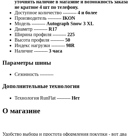
уточнять наличие в магазине и возможность заказа
не кратное 4 шт по телефону.
Доступное количество
---------
4 и более
Производитель
---------
IKON
Модель
---------
Autograph Snow 3 XL
Диаметр
---------
R17
Ширина профиля
---------
225
Высота профиля
---------
50
Индекс нагрузки
---------
98R
Наличие
---------
3 часа
Параметры шины
Сезонность
---------
Дополнительные технологии
Технология RunFlat
---------
Нет
О магазине
Удобство выбора и простота оформления покупки - вот два