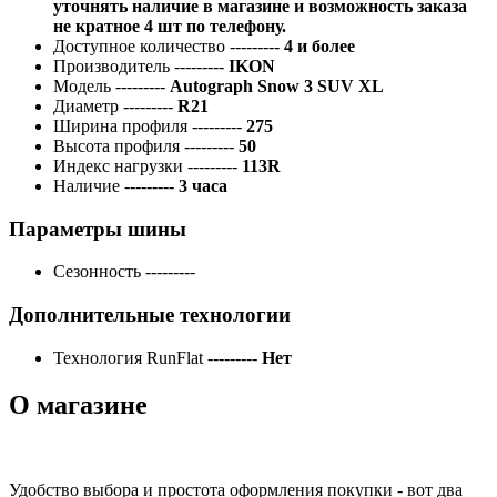
уточнять наличие в магазине и возможность заказа
не кратное 4 шт по телефону.
Доступное количество
---------
4 и более
Производитель
---------
IKON
Модель
---------
Autograph Snow 3 SUV XL
Диаметр
---------
R21
Ширина профиля
---------
275
Высота профиля
---------
50
Индекс нагрузки
---------
113R
Наличие
---------
3 часа
Параметры шины
Сезонность
---------
Дополнительные технологии
Технология RunFlat
---------
Нет
О магазине
Удобство выбора и простота оформления покупки - вот два