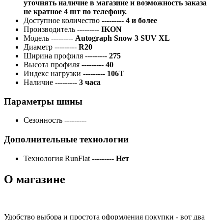
уточнять наличие в магазине и возможность заказа
не кратное 4 шт по телефону.
Доступное количество
---------
4 и более
Производитель
---------
IKON
Модель
---------
Autograph Snow 3 SUV XL
Диаметр
---------
R20
Ширина профиля
---------
275
Высота профиля
---------
40
Индекс нагрузки
---------
106T
Наличие
---------
3 часа
Параметры шины
Сезонность
---------
Дополнительные технологии
Технология RunFlat
---------
Нет
О магазине
Удобство выбора и простота оформления покупки - вот два