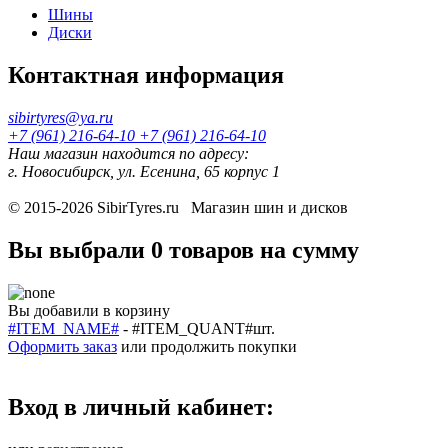
Шины
Диски
Контактная информация
sibirtyres@ya.ru
+7 (961) 216-64-10
+7 (961) 216-64-10
Наш магазин находится по адресу:
г. Новосибирск, ул. Есенина, 65 корпус 1
© 2015-2026
SibirTyres.ru
Магазин шин и дисков
Вы выбрали
0 товаров
на сумму
Вы добавили в корзину
#ITEM_NAME#
-
#ITEM_QUANT#
шт.
Оформить заказ
или
продолжить покупки
Вход в личный кабинет: