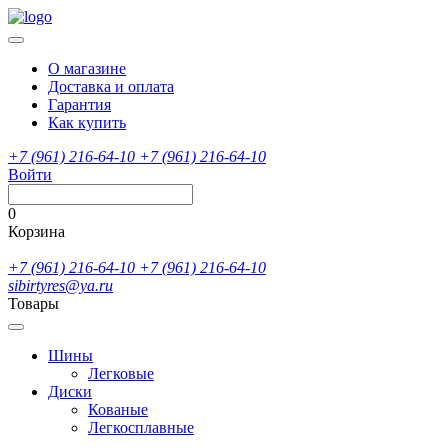
О магазине
Доставка и оплата
Гарантия
Как купить
+7 (961) 216-64-10
+7 (961) 216-64-10
Войти
0
Корзина
+7 (961) 216-64-10
+7 (961) 216-64-10
sibirtyres@ya.ru
Товары
Шины
Легковые
Диски
Кованые
Легкосплавные