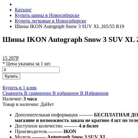
Каталог
Купить шины в Новосибирске
Купить легковые в Новосибирске
Шины IKON Autograph Snow 3 SUV XL 265/55 R19
Шины IKON Autograph Snow 3 SUV XL 2
15 297
Р
* Цена указана за 1 шт.
Купить
Купить в 1 клик
Сравнить
В сравнении
В избранное
В Избранном
Наличие:
3 часа
Товар в наличии:
Да
Нет
Дополнительная информация
---------
БЕСПЛАТНАЯ ДОС
магазине и возможность заказа не кратное 4 шт по тел
Доступное количество
---------
4 и более
Производитель
---------
IKON
Модель
---------
Autograph Snow 3 SUV XL