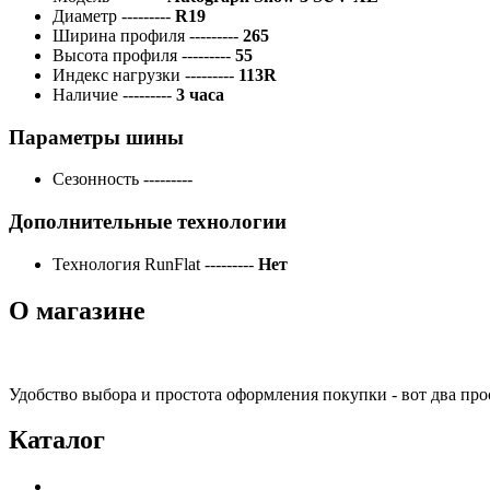
Диаметр
---------
R19
Ширина профиля
---------
265
Высота профиля
---------
55
Индекс нагрузки
---------
113R
Наличие
---------
3 часа
Параметры шины
Сезонность
---------
Дополнительные технологии
Технология RunFlat
---------
Нет
О магазине
Удобство выбора и простота оформления покупки - вот два пр
Каталог