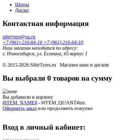
Шины
Диски
Контактная информация
sibirtyres@ya.ru
+7 (961) 216-64-10
+7 (961) 216-64-10
Наш магазин находится по адресу:
г. Новосибирск, ул. Есенина, 65 корпус 1
© 2015-2026
SibirTyres.ru
Магазин шин и дисков
Вы выбрали
0 товаров
на сумму
Вы добавили в корзину
#ITEM_NAME#
-
#ITEM_QUANT#
шт.
Оформить заказ
или
продолжить покупки
Вход в личный кабинет: