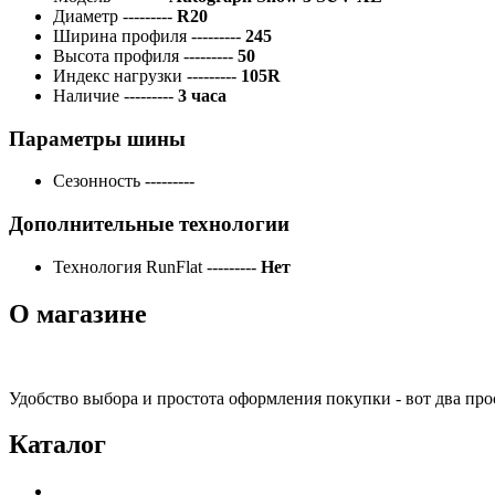
Диаметр
---------
R20
Ширина профиля
---------
245
Высота профиля
---------
50
Индекс нагрузки
---------
105R
Наличие
---------
3 часа
Параметры шины
Сезонность
---------
Дополнительные технологии
Технология RunFlat
---------
Нет
О магазине
Удобство выбора и простота оформления покупки - вот два пр
Каталог