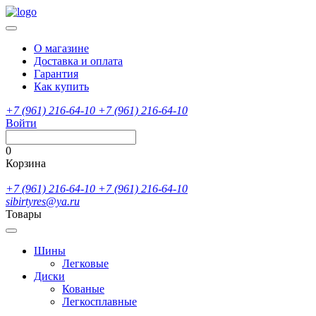
О магазине
Доставка и оплата
Гарантия
Как купить
+7 (961) 216-64-10
+7 (961) 216-64-10
Войти
0
Корзина
+7 (961) 216-64-10
+7 (961) 216-64-10
sibirtyres@ya.ru
Товары
Шины
Легковые
Диски
Кованые
Легкосплавные