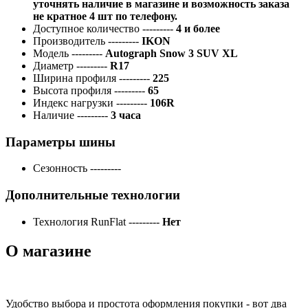
уточнять наличие в магазине и возможность заказа
не кратное 4 шт по телефону.
Доступное количество
---------
4 и более
Производитель
---------
IKON
Модель
---------
Autograph Snow 3 SUV XL
Диаметр
---------
R17
Ширина профиля
---------
225
Высота профиля
---------
65
Индекс нагрузки
---------
106R
Наличие
---------
3 часа
Параметры шины
Сезонность
---------
Дополнительные технологии
Технология RunFlat
---------
Нет
О магазине
Удобство выбора и простота оформления покупки - вот два