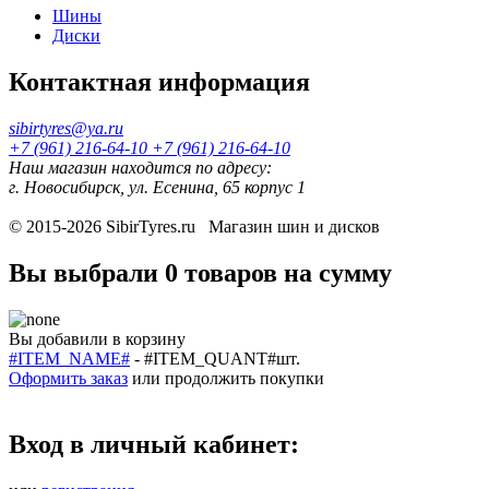
Шины
Диски
Контактная информация
sibirtyres@ya.ru
+7 (961) 216-64-10
+7 (961) 216-64-10
Наш магазин находится по адресу:
г. Новосибирск, ул. Есенина, 65 корпус 1
© 2015-2026
SibirTyres.ru
Магазин шин и дисков
Вы выбрали
0 товаров
на сумму
Вы добавили в корзину
#ITEM_NAME#
-
#ITEM_QUANT#
шт.
Оформить заказ
или
продолжить покупки
Вход в личный кабинет: