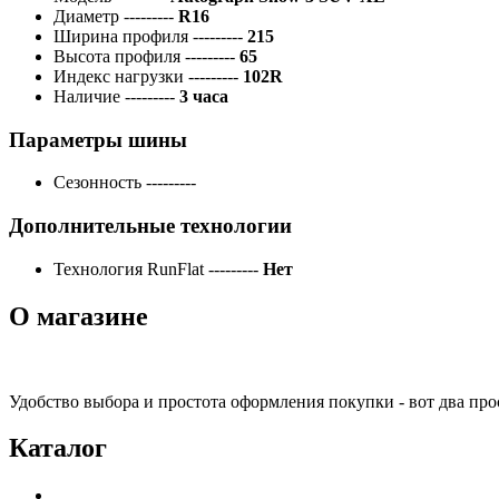
Диаметр
---------
R16
Ширина профиля
---------
215
Высота профиля
---------
65
Индекс нагрузки
---------
102R
Наличие
---------
3 часа
Параметры шины
Сезонность
---------
Дополнительные технологии
Технология RunFlat
---------
Нет
О магазине
Удобство выбора и простота оформления покупки - вот два пр
Каталог