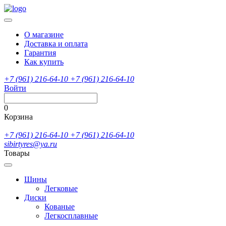
О магазине
Доставка и оплата
Гарантия
Как купить
+7 (961) 216-64-10
+7 (961) 216-64-10
Войти
0
Корзина
+7 (961) 216-64-10
+7 (961) 216-64-10
sibirtyres@ya.ru
Товары
Шины
Легковые
Диски
Кованые
Легкосплавные