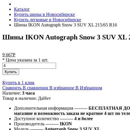
Каталог
Купить шины в Новосибирске
Купить легковые в Новосибирске
Шины IKON Autograph Snow 3 SUV XL 215/65 R16
Шины IKON Autograph Snow 3 SUV XL 2
9 667
Р
* Цена указана за 1 шт.
Купить
Купить в 1 клик
Сравнить
В сравнении
В избранное
В Избранном
Наличие:
3 часа
Товар в наличии:
Да
Нет
Дополнительная информация
---------
БЕСПЛАТНАЯ ДОС
магазине и возможность заказа не кратное 4 шт по тел
Доступное количество
---------
4 и более
Производитель
---------
IKON
Модель
---------
Autograph Snow 3 SUV XL