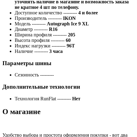
уточнять наличие в магазине и возможность заказа
не кратное 4 шт по телефону.
Доступное количество
---------
4 и более
Производитель
---------
IKON
Модель
---------
Autograph Ice 9 XL
Диаметр
---------
R16
Ширина профиля
---------
205
Высота профиля
---------
60
Индекс нагрузки
---------
96T
Наличие
---------
3 часа
Параметры шины
Сезонность
---------
Дополнительные технологии
Технология RunFlat
---------
Нет
О магазине
Удобство выбора и простота оформления покупки - вот два