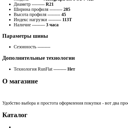
Диаметр
---------
R21
Ширина профиля
---------
285
Высота профиля
---------
45
Индекс нагрузки
---------
113T
Наличие
---------
3 часа
Параметры шины
Сезонность
---------
Дополнительные технологии
Технология RunFlat
---------
Нет
О магазине
Удобство выбора и простота оформления покупки - вот два пр
Каталог