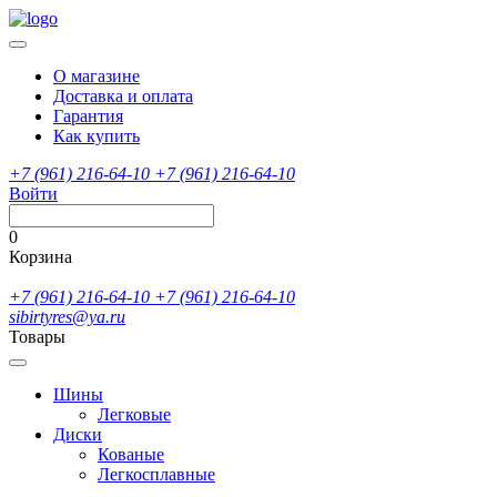
О магазине
Доставка и оплата
Гарантия
Как купить
+7 (961) 216-64-10
+7 (961) 216-64-10
Войти
0
Корзина
+7 (961) 216-64-10
+7 (961) 216-64-10
sibirtyres@ya.ru
Товары
Шины
Легковые
Диски
Кованые
Легкосплавные