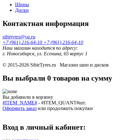
Шины
Диски
Контактная информация
sibirtyres@ya.ru
+7 (961) 216-64-10
+7 (961) 216-64-10
Наш магазин находится по адресу:
г. Новосибирск, ул. Есенина, 65 корпус 1
© 2015-2026
SibirTyres.ru
Магазин шин и дисков
Вы выбрали
0 товаров
на сумму
Вы добавили в корзину
#ITEM_NAME#
-
#ITEM_QUANT#
шт.
Оформить заказ
или
продолжить покупки
Вход в личный кабинет: