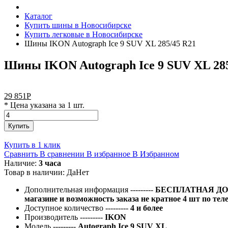
Каталог
Купить шины в Новосибирске
Купить легковые в Новосибирске
Шины IKON Autograph Ice 9 SUV XL 285/45 R21
Шины IKON Autograph Ice 9 SUV XL 285
29 851
Р
* Цена указана за 1 шт.
Купить
Купить в 1 клик
Сравнить
В сравнении
В избранное
В Избранном
Наличие:
3 часа
Товар в наличии:
Да
Нет
Дополнительная информация
---------
БЕСПЛАТНАЯ ДОС
магазине и возможность заказа не кратное 4 шт по тел
Доступное количество
---------
4 и более
Производитель
---------
IKON
Модель
---------
Autograph Ice 9 SUV XL