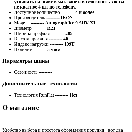
уточнять наличие в магазине и возможность заказа
не кратное 4 шт по телефону.
Доступное количество
---------
4 и более
Производитель
---------
IKON
Модель
---------
Autograph Ice 9 SUV XL
Диаметр
---------
R21
Ширина профиля
---------
285
Высота профиля
---------
40
Индекс нагрузки
---------
109T
Наличие
---------
3 часа
Параметры шины
Сезонность
---------
Дополнительные технологии
Технология RunFlat
---------
Нет
О магазине
Удобство выбора и простота оформления покупки - вот два