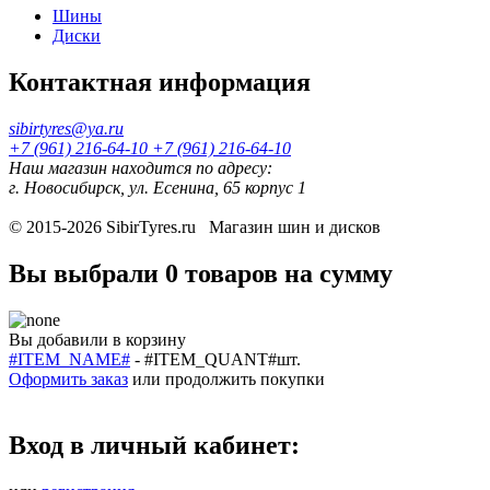
Шины
Диски
Контактная информация
sibirtyres@ya.ru
+7 (961) 216-64-10
+7 (961) 216-64-10
Наш магазин находится по адресу:
г. Новосибирск, ул. Есенина, 65 корпус 1
© 2015-2026
SibirTyres.ru
Магазин шин и дисков
Вы выбрали
0 товаров
на сумму
Вы добавили в корзину
#ITEM_NAME#
-
#ITEM_QUANT#
шт.
Оформить заказ
или
продолжить покупки
Вход в личный кабинет: