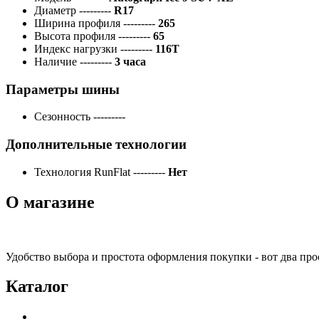
Диаметр
---------
R17
Ширина профиля
---------
265
Высота профиля
---------
65
Индекс нагрузки
---------
116T
Наличие
---------
3 часа
Параметры шины
Сезонность
---------
Дополнительные технологии
Технология RunFlat
---------
Нет
О магазине
Удобство выбора и простота оформления покупки - вот два пр
Каталог