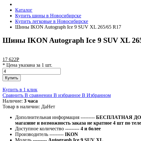
Каталог
Купить шины в Новосибирске
Купить легковые в Новосибирске
Шины IKON Autograph Ice 9 SUV XL 265/65 R17
Шины IKON Autograph Ice 9 SUV XL 265
17 622
Р
* Цена указана за 1 шт.
Купить
Купить в 1 клик
Сравнить
В сравнении
В избранное
В Избранном
Наличие:
3 часа
Товар в наличии:
Да
Нет
Дополнительная информация
---------
БЕСПЛАТНАЯ ДОС
магазине и возможность заказа не кратное 4 шт по тел
Доступное количество
---------
4 и более
Производитель
---------
IKON
Модель
---------
Autograph Ice 9 SUV XL