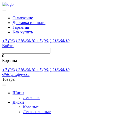
О магазине
Доставка и оплата
Гарантия
Как купить
+7 (961) 216-64-10
+7 (961) 216-64-10
Войти
0
Корзина
+7 (961) 216-64-10
+7 (961) 216-64-10
sibirtyres@ya.ru
Товары
Шины
Легковые
Диски
Кованые
Легкосплавные