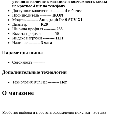
уточнять наличие в магазине и возможность заказа
не кратное 4 шт по телефону.
Доступное количество
---------
4 и более
Производитель
---------
IKON
Модель
---------
Autograph Ice 9 SUV XL
Диаметр
---------
R20
Ширина профиля
---------
265
Высота профиля
---------
50
Индекс нагрузки
---------
111T
Наличие
---------
3 часа
Параметры шины
Сезонность
---------
Дополнительные технологии
Технология RunFlat
---------
Нет
О магазине
Удобство выбора и простота оформления покупки - вот два