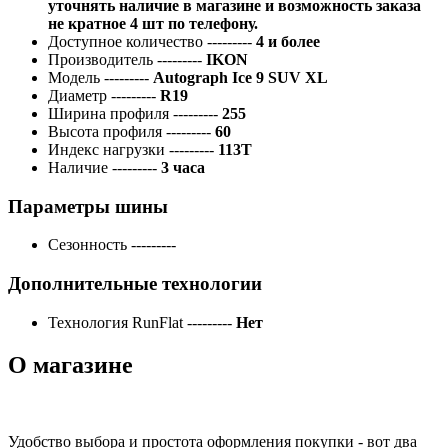
уточнять наличие в магазине и возможность заказа
не кратное 4 шт по телефону.
Доступное количество
---------
4 и более
Производитель
---------
IKON
Модель
---------
Autograph Ice 9 SUV XL
Диаметр
---------
R19
Ширина профиля
---------
255
Высота профиля
---------
60
Индекс нагрузки
---------
113T
Наличие
---------
3 часа
Параметры шины
Сезонность
---------
Дополнительные технологии
Технология RunFlat
---------
Нет
О магазине
Удобство выбора и простота оформления покупки - вот два